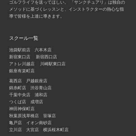
ゴルフライフを送ってほしい。 「サンクチュアリ」は独自の
メソッドに基づくレッスンと、インストラクターの熱心な指
導で皆様を上達に導きます。
スクール一覧
池袋駅前店
六本木店
新宿東口店
新宿西口店
アトレ川越店
川崎駅東口店
銀座有楽町店
葛西店
戸越銀座店
錦糸町店
渋谷青山店
千葉中央店
浦和店
つくば店
成増店
神田神保町店
秋葉原浅草橋店
笹塚店
亀戸店
イオン南砂店
立川店
大宮店
横浜桜木町店