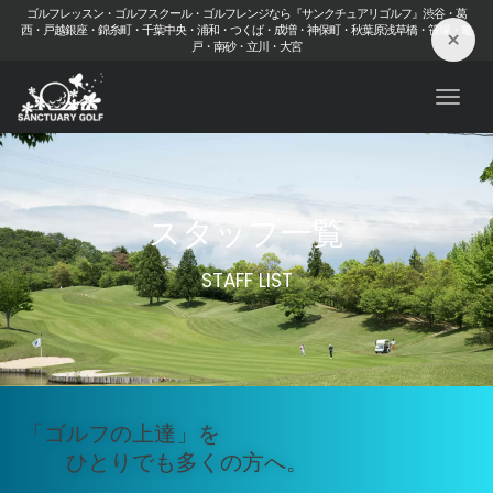
ゴルフレッスン・ゴルフスクール・ゴルフレンジなら『サンクチュアリゴルフ』渋谷・葛
西・戸越銀座・錦糸町・千葉中央・浦和・つくば・成増・神保町・秋葉原浅草橋・笹塚・亀
×
戸・南砂・立川・大宮
Toggl
スタッフ一覧
STAFF LIST
「ゴルフの上達」を
ひとりでも多くの方へ。​