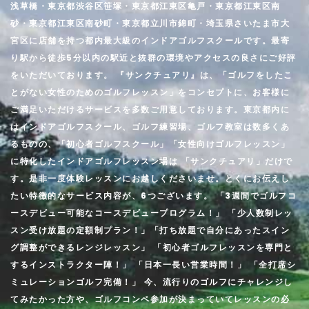
浅草橋・東京都渋谷区笹塚・東京都江東区亀戸・東京都江東区南
砂・東京都江東区南砂町・東京都立川市錦町・埼玉県さいたま市大
宮区に店舗を持つ都内最大級のインドアゴルフスクールです。最寄
り駅から徒歩5分以内の駅近と抜群の環境やアクセスの良さにご好評
をいただいております。 『サンクチュアリ』は、「ゴルフをしたこ
とがない女性のためのゴルフレッスン」をコンセプトに、お客様に
ご満足いただけるサービスを多数ご用意しております。東京都内に
はインドアゴルフスクール、ゴルフ練習場、ゴルフ教室は数多くあ
るものの、「初心者ゴルフスクール」「女性向けゴルフレッスン」
に特化したインドアゴルフレッスン場は 「サンクチュアリ」だけで
す。是非一度体験レッスンにお越しくださいませ。とくにお伝えし
たい特徴的なサービス内容が、6つございます。 「3週間でゴルフコ
ースデビュー可能なコースデビュープログラム！」 「少人数制レッ
スン受け放題の定額制プラン！」「打ち放題で自分にあったスイン
グ調整ができるレンジレッスン」 「初心者ゴルフレッスンを専門と
するインストラクター陣！」 「日本一長い営業時間！」 「全打席シ
ミュレーションゴルフ完備！」 今、流行りのゴルフにチャレンジし
てみたかった方や、ゴルフコンペ参加が決まっていてレッスンの必