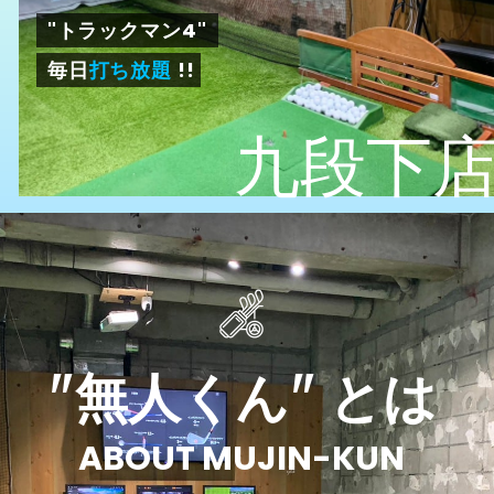
"トラックマン4"
毎日
打ち放題
!!
九段下
"無人くん" とは
ABOUT MUJIN-KUN