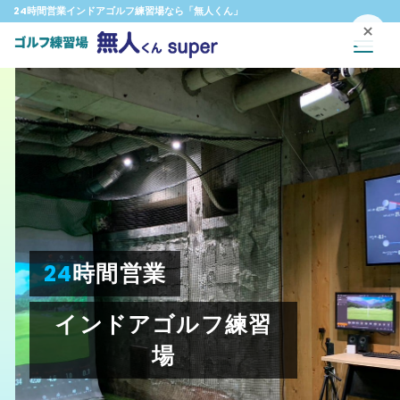
24時間営業インドアゴルフ練習場なら「無人くん」
×
Toggl
24
時間営業
インドアゴルフ練習
場