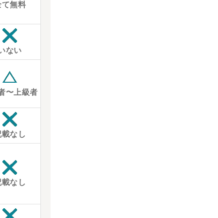
全て無料
いない
者〜上級者
記載なし
記載なし