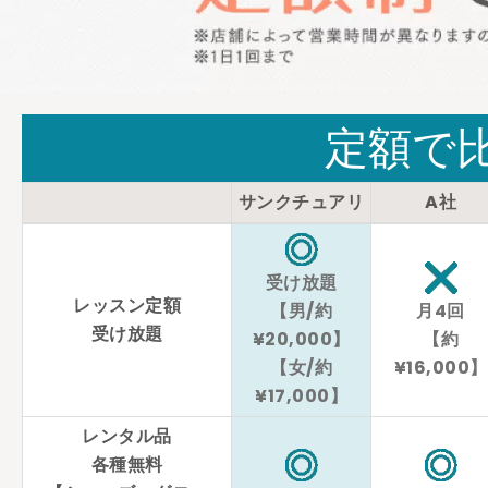
定額で
サンクチュアリ
A社
受け放題
レッスン定額
【男/約
月4回
受け放題
¥20,000】
【約
【女/約
¥16,000】
¥17,000】
レンタル品
各種無料