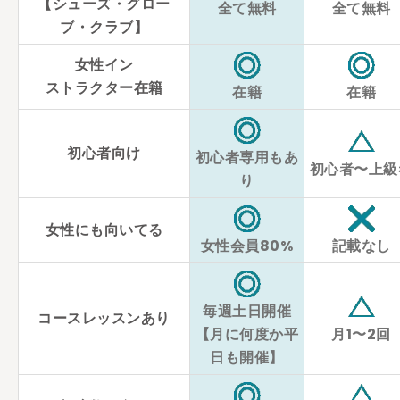
【シューズ・グロー
全て無料
全て無料
ブ・クラブ】
女性イン
ストラクター在籍
在籍
在籍
初心者向け
初心者専用もあ
初心者〜上級
り
女性にも向いてる
女性会員80%
記載なし
毎週土日開催
コースレッスンあり
【月に何度か平
月1〜2回
日も開催】