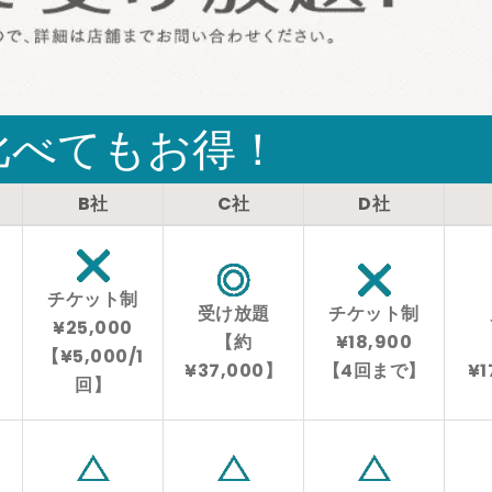
比べてもお得！
B社
C社
D社
チケット制
受け放題
チケット制
¥25,000
【約
¥18,900
【¥5,000/1
¥37,000】
【4回まで】
¥1
回】