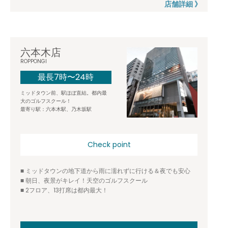
店舗詳細 》
六本木店
ROPPONGI
最長7時〜24時
ミッドタウン前、駅ほぼ直結。都内最
大のゴルフスクール！
最寄り駅：六本木駅、乃木坂駅
Check point
■ ミッドタウンの地下道から雨に濡れずに行ける＆夜でも安心
■ 朝日、夜景がキレイ！天空のゴルフスクール
■ 2フロア、13打席は都内最大！