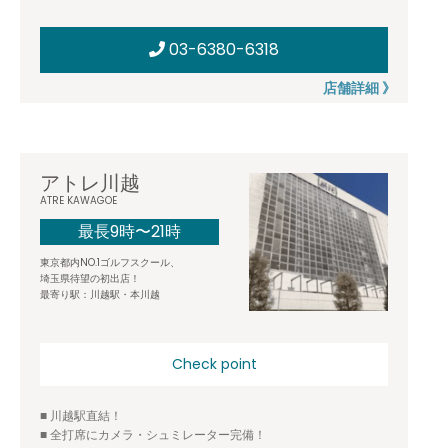
03-6380-6318
店舗詳細 》
アトレ川越
ATRE KAWAGOE
最長9時〜21時
東京都内NO.1ゴルフスクール、
埼玉県待望の初出店！
最寄り駅：川越駅・本川越
Check point
■ 川越駅直結！
■ 全打席にカメラ・シュミレーター完備！