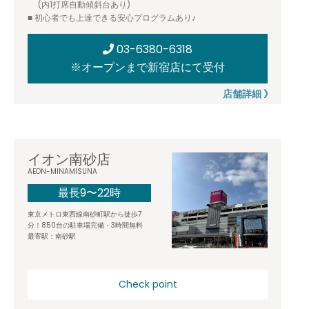
(内1打席自動傾斜台あり)
■ 初心者でも上達できる安心プログラムあり♪
03-6380-6318
※オープンまで新宿店にて受付
店舗詳細 》
イオン南砂店
AEON-MINAMISUNA
最長9〜22時
東京メトロ東西線南砂町駅から徒歩7
分！850台の駐車場完備・3時間無料
最寄駅：南砂駅
Check point