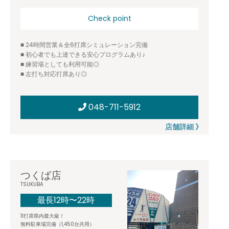
Check point
■ 24時間営業＆全6打席シミュレーション完備
■ 初心者でも上達できる安心プログラムあり♪
■ 練習場としても利用可能◎
■ 左打ち対応打席あり◎
048-711-5912
店舗詳細 》
つくば店
TSUKUBA
最長12時〜22時
11打席県内最大級！
無料駐車場完備（1,450台共用）