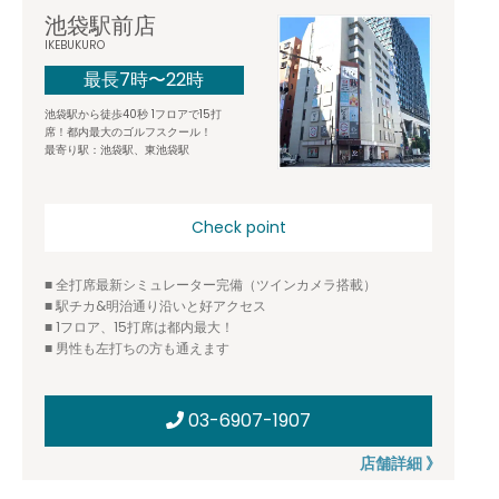
池袋駅前店
IKEBUKURO
最長7時〜22時
池袋駅から徒歩40秒 1フロアで15打
席！都内最大のゴルフスクール！
最寄り駅：池袋駅、東池袋駅
Check point
■ 全打席最新シミュレーター完備（ツインカメラ搭載）
■ 駅チカ&明治通り沿いと好アクセス
■ 1フロア、15打席は都内最大！
■ 男性も左打ちの方も通えます
03-6907-1907
店舗詳細 》