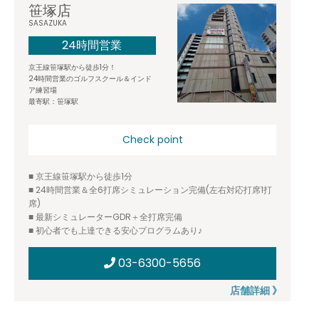
笹塚店
SASAZUKA
24時間営業
京王線笹塚駅から徒歩1分！
24時間営業のゴルフスクール＆インド
ア練習場
最寄駅：笹塚駅
Check point
■ 京王線笹塚駅から徒歩1分
■ 24時間営業＆全6打席シミュレーション完備(左右対応打席1打
席)
■ 最新シミュレーターGDR＋全打席完備
■ 初心者でも上達できる安心プログラムあり♪
03-6300-5656
店舗詳細 》