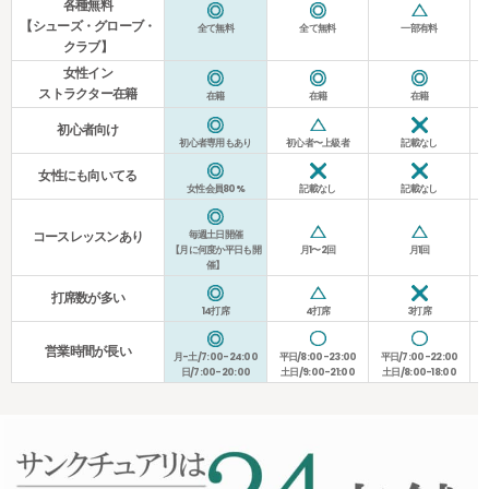
各種無料
【シューズ・グローブ・
全て無料
全て無料
一部有料
クラブ】
女性イン
ストラクター在籍
在籍
在籍
在籍
初心者向け
初心者専用もあり
初心者〜上級者
記載なし
女性にも向いてる
女性会員80%
記載なし
記載なし
毎週土日開催
コースレッスンあり
【月に何度か平日も開
月1〜2回
月1回
催】
打席数が多い
14打席
4打席
3打席
営業時間が長い
月-土/7:00-24:00
平日/8:00-23:00
平日/7:00-22:00
平
日/7:00-20:00
土日/9:00-21:00
土日/8:00-18:00
土