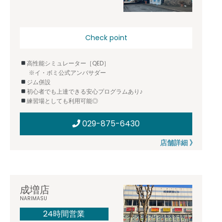
Check point
高性能シミュレーター［QED］
※イ・ボミ公式アンバサダー
ジム併設
初心者でも上達できる安心プログラムあり♪
練習場としても利用可能◎
029-875-6430
店舗詳細 》
成増店
NARIMASU
24時間営業