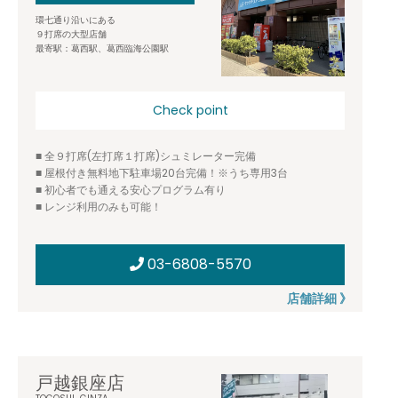
環七通り沿いにある
９打席の大型店舗
最寄駅：葛西駅、葛西臨海公園駅
Check point
■ 全９打席(左打席１打席)シュミレーター完備
■ 屋根付き無料地下駐車場20台完備！※うち専用3台
■ 初心者でも通える安心プログラム有り
■ レンジ利用のみも可能！
03-6808-5570
店舗詳細 》
戸越銀座店