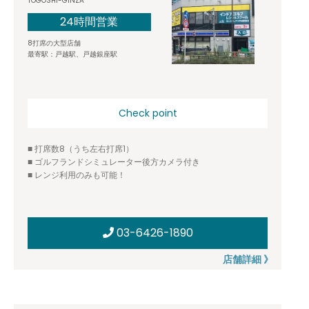
TOGOSHI-GINZA
24時間営業
8打席の大型店舗
最寄駅：戸越駅、戸越銀座駅
Check point
■ 打席数8（うち左右打席1）
■ ゴルフランドシミュレーター後方カメラ付き
■ レンジ利用のみも可能！
03-6426-1890
店舗詳細 》