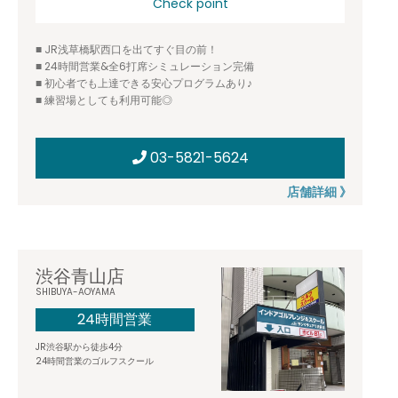
Check point
■ JR浅草橋駅西口を出てすぐ目の前！
■ 24時間営業&全6打席シミュレーション完備
■ 初心者でも上達できる安心プログラムあり♪
■ 練習場としても利用可能◎
03-5821-5624
店舗詳細 》
渋谷青山店
SHIBUYA-AOYAMA
24時間営業
JR渋谷駅から徒歩4分
24時間営業のゴルフスクール