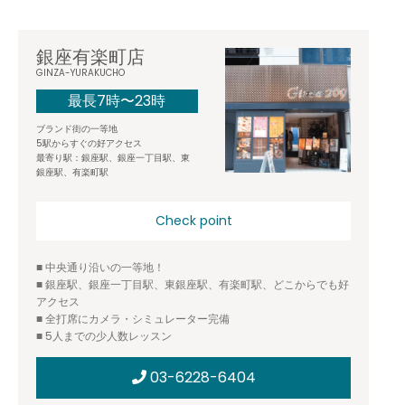
銀座有楽町店
GINZA-YURAKUCHO
最長7時〜23時
ブランド街の一等地
5駅からすぐの好アクセス
最寄り駅：銀座駅、銀座一丁目駅、東
銀座駅、有楽町駅
Check point
■ 中央通り沿いの一等地！
■ 銀座駅、銀座一丁目駅、東銀座駅、有楽町駅、どこからでも好
アクセス
■ 全打席にカメラ・シミュレーター完備
■ 5人までの少人数レッスン
03-6228-6404