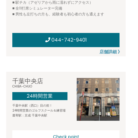
■ 駅チカ（アゼリアから雨に濡れずにアクセス）
■ 全11打席シミュレーター完備
■ 男性も左打ちの方も、経験者も初心者の方も通えます
044-742-9401
店舗詳細 》
千葉中央店
CHIBA-CHUO
24時間営業
千葉中央駅（西口）目の前！
24時間営業のゴルフスクール＆練習場
最寄駅：京成 千葉中央駅
Check point