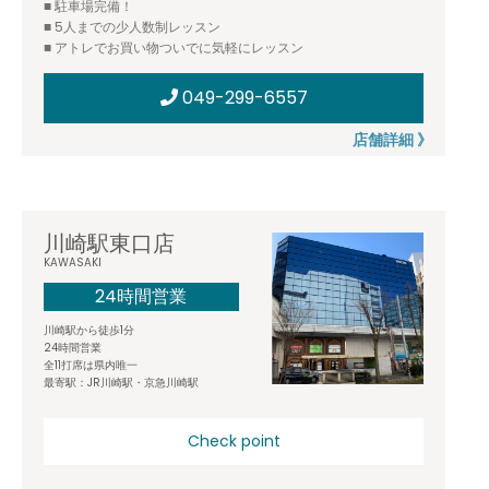
■ 駐車場完備！
■ 5人までの少人数制レッスン
■ アトレでお買い物ついでに気軽にレッスン
049-299-6557
店舗詳細 》
川崎駅東口店
KAWASAKI
24時間営業
川崎駅から徒歩1分
24時間営業
全11打席は県内唯一
最寄駅：JR川崎駅・京急川崎駅
Check point