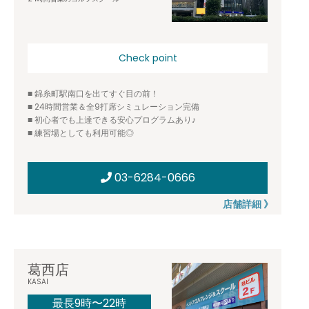
Check point
■ 錦糸町駅南口を出てすぐ目の前！
■ 24時間営業＆全9打席シミュレーション完備
■ 初心者でも上達できる安心プログラムあり♪
■ 練習場としても利用可能◎
03-6284-0666
店舗詳細 》
葛西店
KASAI
最長9時〜22時