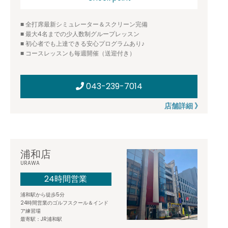
■ 全打席最新シミュレーター＆スクリーン完備
■ 最大4名までの少人数制グループレッスン
■ 初心者でも上達できる安心プログラムあり♪
■ コースレッスンも毎週開催（送迎付き）
043-239-7014
店舗詳細 》
浦和店
URAWA
24時間営業
浦和駅から徒歩5分
24時間営業のゴルフスクール＆インド
ア練習場
最寄駅：JR浦和駅