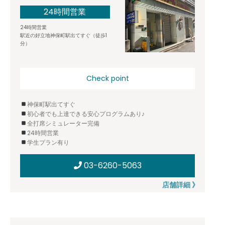
24時間営業
24時間営業
駅近の好立地神保町駅出てすぐ（徒歩1
分）
Check point
神保町駅出てすぐ
初心者でも上達できる安心プログラムあり♪
全打席シミュレーター完備
24時間営業
学生プラン有り
03-6260-5063
店舗詳細 》