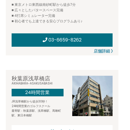
■ 東京メトロ東西線南砂町駅から徒歩7分
■ 広々としたパタースペース完備
■ 4打席シミュレーター完備
■ 初心者でも上達できる安心プログラムあり♪
03-6659-8262
店舗詳細 》
秋葉原浅草橋店
AKIHABARA-ASAKUSABASHI
24時間営業
JR浅草橋駅から徒歩30秒！
24時間営業のゴルフスクール
最寄駅：秋葉原駅、浅草橋駅、馬喰町
駅、東日本橋駅