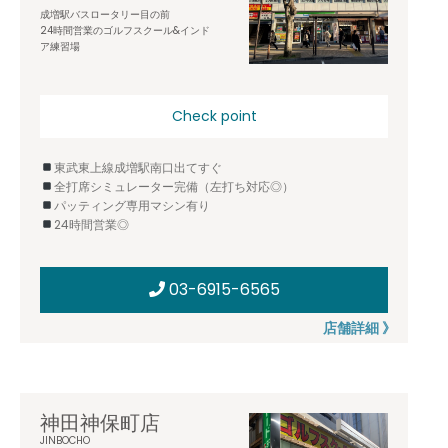
成増駅バスロータリー目の前
24時間営業のゴルフスクール&インド
ア練習場
Check point
東武東上線成増駅南口出てすぐ
全打席シミュレーター完備（左打ち対応◎）
パッティング専用マシン有り
24時間営業◎
03-6915-6565
店舗詳細 》
神田神保町店
JINBOCHO