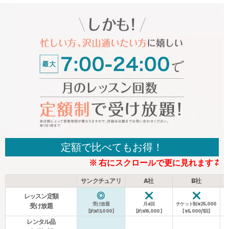
定額で比べてもお得！
※ 右にスクロールで更に見れます ⇄
サンクチュアリ
A社
B社
レッスン定額
受け放題
月4回
チケット制¥25,000
受け放題
【約¥13,000】
【約¥16,000】
【¥5,000/1回】
レンタル品