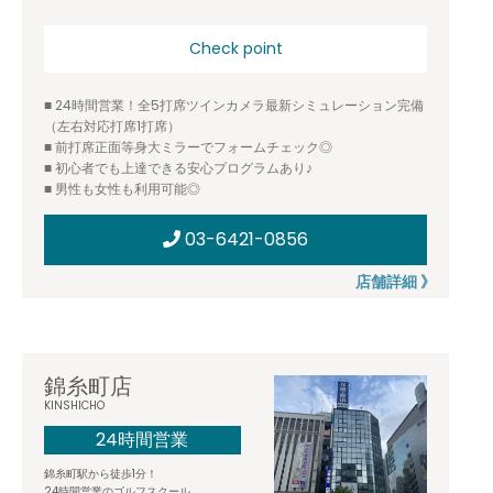
Check point
■ 24時間営業！全5打席ツインカメラ最新シミュレーション完備
（左右対応打席1打席）
■ 前打席正面等身大ミラーでフォームチェック◎
■ 初心者でも上達できる安心プログラムあり♪
■ 男性も女性も利用可能◎
03-6421-0856
店舗詳細 》
錦糸町店
KINSHICHO
24時間営業
錦糸町駅から徒歩1分！
24時間営業のゴルフスクール