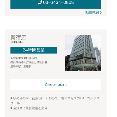
03-6434-0808
店舗詳細 》
新宿店
SHINJUKU
24時間営業
新宿駅中央東口徒歩1分
都内最高峰の打席数と最新設備
最寄り駅：新宿駅
Check point
■ 駅の目の前（徒歩1分！）都心で一番アクセスのいい ゴルフス
クール
■ 全打席に最新設備を完備！