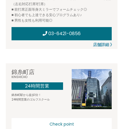
（左右対応打席1打席）
■ 前打席正面等身大ミラーでフォームチェック◎
■ 初心者でも上達できる安心プログラムあり♪
■ 男性も女性も利用可能◎
03-6421-0856
店舗詳細 》
錦糸町店
KINSHICHO
24時間営業
錦糸町駅から徒歩1分！
24時間営業のゴルフスクール
Check point