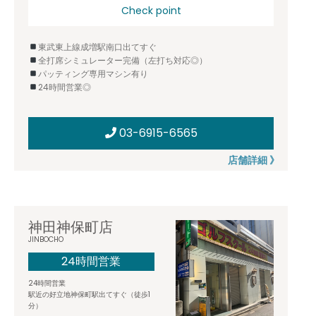
Check point
東武東上線成増駅南口出てすぐ
全打席シミュレーター完備（左打ち対応◎）
パッティング専用マシン有り
24時間営業◎
03-6915-6565
店舗詳細 》
神田神保町店
JINBOCHO
24時間営業
24時間営業
駅近の好立地神保町駅出てすぐ（徒歩1
分）