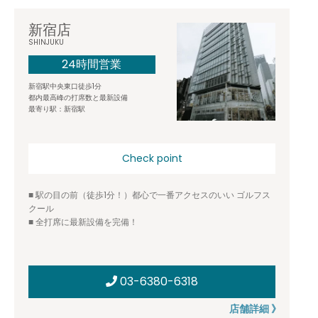
新宿店
SHINJUKU
24時間営業
新宿駅中央東口徒歩1分
都内最高峰の打席数と最新設備
最寄り駅：新宿駅
Check point
■ 駅の目の前（徒歩1分！）都心で一番アクセスのいい ゴルフス
クール
■ 全打席に最新設備を完備！
03-6380-6318
店舗詳細 》