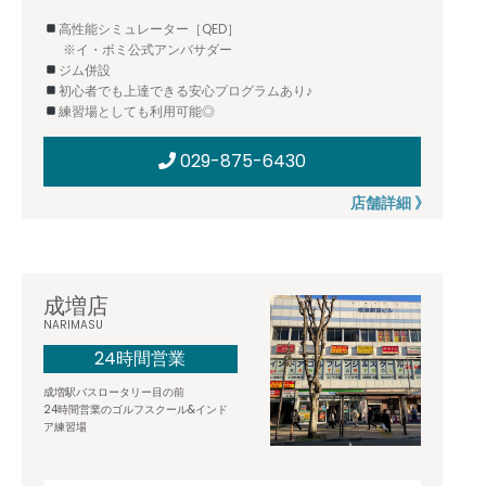
高性能シミュレーター［QED］
※イ・ボミ公式アンバサダー
ジム併設
初心者でも上達できる安心プログラムあり♪
練習場としても利用可能◎
029-875-6430
店舗詳細 》
成増店
NARIMASU
24時間営業
成増駅バスロータリー目の前
24時間営業のゴルフスクール&インド
ア練習場