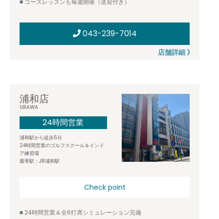
■ コースレッスンも毎週開催（送迎付き）
043-239-7014
店舗詳細 》
浦和店
URAWA
24時間営業
浦和駅から徒歩5分
24時間営業のゴルフスクール＆インド
ア練習場
最寄駅：JR浦和駅
Check point
■ 24時間営業＆全6打席シミュレーション完備