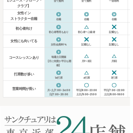
【シューズ・グローブ・
全て無料
全て無料
一部有料
クラブ】
女性イン
ストラクター在籍
在籍
在籍
在籍
初心者向け
初心者専用もあり
初心者〜上級者
記載なし
女性にも向いてる
女性会員80%
記載なし
記載なし
毎週土日開催
コースレッスンあり
【月に何度か平日も開
月1〜2回
月1回
催】
打席数が多い
14打席
4打席
3打席
営業時間が長い
月-土/7:00-24:00
平日/8:00-23:00
平日/7:00-22:00
平
日/7:00-20:00
土日/9:00-21:00
土日/8:00-18:00
土