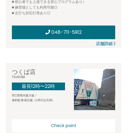
■ 初心者でも上達できる安心プログラムあり♪
■ 練習場としても利用可能◎
■ 左打ち対応打席あり◎
048-711-5912
店舗詳細 》
つくば店
TSUKUBA
最長12時〜22時
11打席県内最大級！
無料駐車場完備（1,450台共用）
Check point