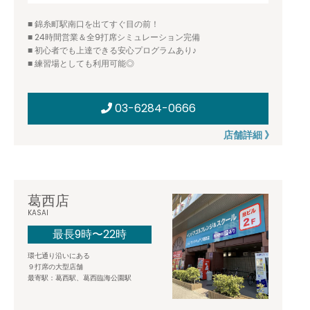
■ 錦糸町駅南口を出てすぐ目の前！
■ 24時間営業＆全9打席シミュレーション完備
■ 初心者でも上達できる安心プログラムあり♪
■ 練習場としても利用可能◎
03-6284-0666
店舗詳細 》
葛西店
KASAI
最長9時〜22時
環七通り沿いにある
９打席の大型店舗
最寄駅：葛西駅、葛西臨海公園駅