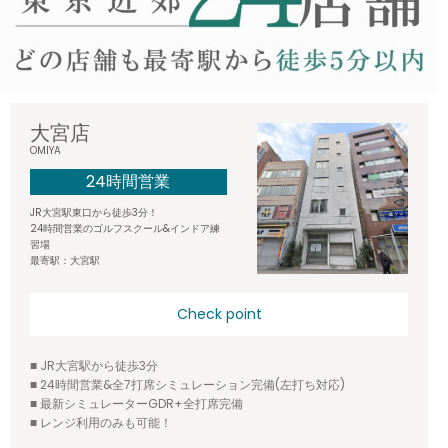
大宮店
OMIYA
24時間営業
JR大宮駅東口から徒歩3分！
24時間営業のゴルフスクール&インドア練
習場
最寄駅：大宮駅
Check point
■ JR大宮駅から徒歩3分
■ 24時間営業&全7打席シミュレーション完備(左打ち対応)
■ 最新シミュレーターGDR+全打席完備
■ レンジ利用のみも可能！