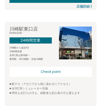
店舗詳細 》
川崎駅東口店
KAWASAKI
24時間営業
川崎駅から徒歩1分
24時間営業
全11打席は県内唯一
最寄駅：JR川崎駅・京急川崎駅
Check point
■ 駅チカ（アゼリアから雨に濡れずにアクセス）
■ 全11打席シミュレーター完備
■ 男性も左打ちの方も、経験者も初心者の方も通えます