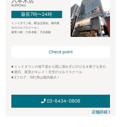
六本木店
ROPPONGI
最長7時〜24時
ミッドタウン前、駅ほぼ直結。都内最
大のゴルフスクール！
最寄り駅：六本木駅、乃木坂駅
Check point
■ ミッドタウンの地下道から雨に濡れずに行ける＆夜でも安心
■ 朝日、夜景がキレイ！天空のゴルフスクール
■ 2フロア、13打席は都内最大！
03-6434-0808
店舗詳細 》