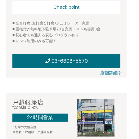
Check point
■ 全９打席(左打席１打席)シュミレーター完備
■ 屋根付き無料地下駐車場20台完備！※うち専用3台
■ 初心者でも通える安心プログラム有り
■ レンジ利用のみも可能！
03-6808-5570
店舗詳細 》
戸越銀座店
TOGOSHI-GINZA
24時間営業
8打席の大型店舗
最寄駅：戸越駅、戸越銀座駅