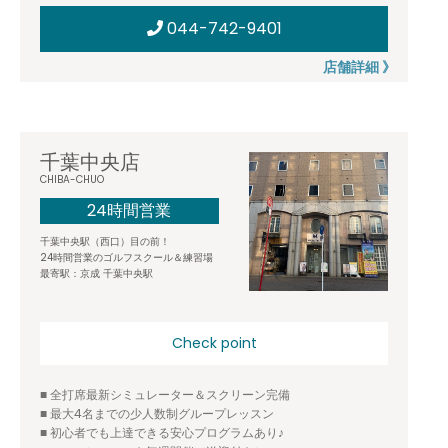
044-742-9401
店舗詳細 》
千葉中央店
CHIBA-CHUO
24時間営業
千葉中央駅（西口）目の前！
24時間営業のゴルフスクール＆練習場
最寄駅：京成 千葉中央駅
Check point
■ 全打席最新シミュレーター＆スクリーン完備
■ 最大4名までの少人数制グループレッスン
■ 初心者でも上達できる安心プログラムあり♪