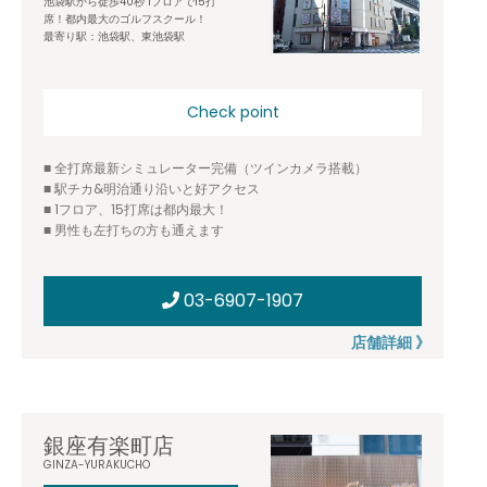
池袋駅から徒歩40秒 1フロアで15打
席！都内最大のゴルフスクール！
最寄り駅：池袋駅、東池袋駅
Check point
■ 全打席最新シミュレーター完備（ツインカメラ搭載）
■ 駅チカ&明治通り沿いと好アクセス
■ 1フロア、15打席は都内最大！
■ 男性も左打ちの方も通えます
03-6907-1907
店舗詳細 》
銀座有楽町店
GINZA-YURAKUCHO