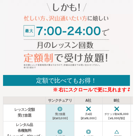
定額で比べてもお得！
※ 右にスクロールで更に見れます ⇄
サンクチュアリ
A社
B社
レッスン定額
受け放題
月4回
チケット制¥25,000
受け放題
【約¥13,000】
【約¥16,000】
【¥5,000/1回】
レンタル品
各種無料