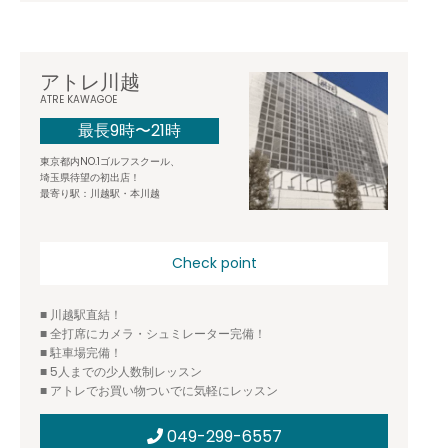
アトレ川越
ATRE KAWAGOE
最長9時〜21時
東京都内NO.1ゴルフスクール、
埼玉県待望の初出店！
最寄り駅：川越駅・本川越
Check point
■ 川越駅直結！
■ 全打席にカメラ・シュミレーター完備！
■ 駐車場完備！
■ 5人までの少人数制レッスン
■ アトレでお買い物ついでに気軽にレッスン
049-299-6557